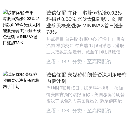
诚信优配 午评：港股恒指涨0.02%
科指跌0.06% 光伏太阳能股走弱 商
业航天概念强势 MINIMAX首日涨超
78%
热点栏目 自选股 数据中心 行情中心 资金
流向 模拟交易 客户端 1月9日消息，港股
三大指数震荡走弱。截至午间收盘诚信优
配诚信优配，恒生指数涨0.02%，报26....
查看：
142
分类：
至高网配资
诚信优配 美媒称特朗普否决刺杀哈梅
内伊计划
当地时间6月15日，据美联社援引一位知
情美国官员的话报道称，美国总统特朗普
否决了以色列向美国提出的“刺杀伊朗最高
领袖哈梅内伊”的计划。据这名知情官员透
查看：
136
分类：
至高网配资
露，特朗普....