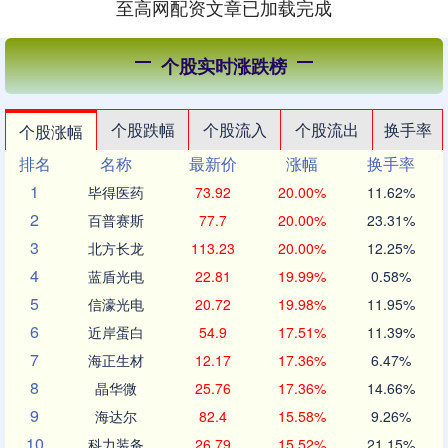
至高网配资文章已加载完成
个股实时涨跌榜
个股跌幅
个股流入
个股流出
换手率
个股涨幅
排名
名称
最新价
涨幅
换手率
1
毕得医药
73.92
20.00%
11.62%
2
百普赛斯
77.7
20.00%
23.31%
3
北方长龙
113.23
20.00%
12.25%
4
蓝盾光电
22.81
19.99%
0.58%
5
信濠光电
20.72
19.98%
11.95%
6
近岸蛋白
54.9
17.51%
11.39%
7
海正生材
12.17
17.36%
6.47%
8
晶华微
25.76
17.36%
14.66%
9
海达尔
82.4
15.58%
9.26%
10
科力装备
26.79
15.52%
21.15%