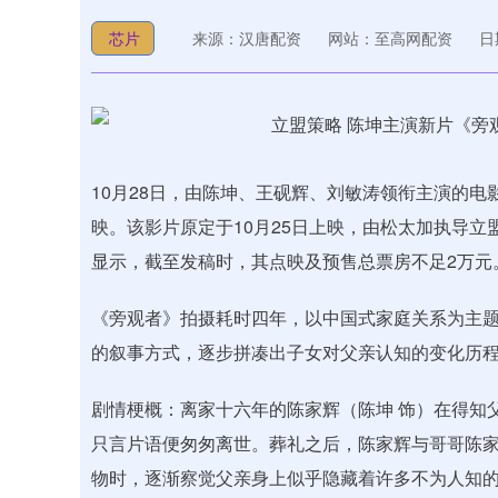
芯片
来源：汉唐配资
网站：至高网配资
日期
10月28日，由陈坤、王砚辉、刘敏涛领衔主演的电
映。该影片原定于10月25日上映，由松太加执导
显示，截至发稿时，其点映及预售总票房不足2万元
《旁观者》拍摄耗时四年，以中国式家庭关系为主
的叙事方式，逐步拼凑出子女对父亲认知的变化历
剧情梗概：离家十六年的陈家辉（陈坤 饰）在得知
只言片语便匆匆离世。葬礼之后，陈家辉与哥哥陈家
物时，逐渐察觉父亲身上似乎隐藏着许多不为人知