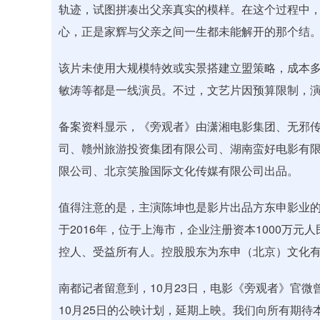
轨迹，试图拼凑出父亲真实的模样。在这个过程中，
心，正是家辉与父亲之间一生都未能解开的那个结
深证成指
14045.18
85
0.02%
-99.02
-0
该片未使用大规模特效或实景搭建立盟策略，成本
敏涛等都是一线演员。不过，文艺片因预算限制，
备案资料显示，《旁观者》由潇湘电影集团、无邪
司、赣州旅游投资集团有限公司、湖南蛮好电影有
限公司、北京笑脸国际文化传媒有限公司出品。
值得注意的是，主演陈坤也是影片出品方东申影业的
于2016年，位于上海市，企业注册资本1000万
控人、受益所有人。控股股东为东申（北京）文化有
南都记者留意到，10月23日，电影《旁观者》官微
10月25日的公映计划，延期上映。我们向所有期待