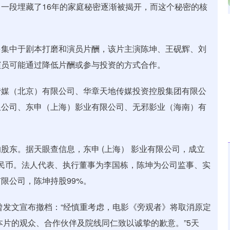
一段埋藏了16年的家庭秘密逐渐被揭开，而这个秘密的核
。
沪深300
4633.63
.70%
-24.52
-0.53%
多集中于剧本打磨和演员片酬，该片主演陈坤、王砚辉、刘
演员可能通过降低片酬或参与投资的方式合作。
传媒（北京）有限公司、华章天地传媒投资控股集团有限公
限公司、东申（上海）影业有限公司、无邪影业（海南）有
股东。据天眼查信息，东申 (上海） 影业有限公司，成立
元人民币。法人代表、执行董事为李国栋，陈坤为公司监事、实
限公司，陈坤持股99%。
曾发文宣布撤档：“经慎重考虑，电影《旁观者》将取消原定
本片的观众、合作伙伴及院线同仁致以诚挚的歉意。”5天