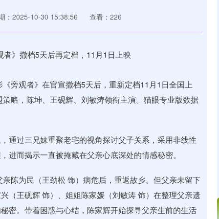
：2025-10-30 15:38:56
查看：226
影《旁观者》在官宣撤档5天后，重新定档11月1日全国上
立盟策略，陈坤、王砚辉、刘敏涛领衔主演。猫眼专业版数据
。
题，通过三兄妹重聚老宅的视角探讨父子关系，采用非线性
程，进而揭示一直被掩藏在父亲心底深处的情感秘密。
父亲陈为民（王劲松 饰）病危后，重返故乡。但父亲未留下
兴（王砚辉 饰）、姐姐陈家媛（刘敏涛 饰）在整理父亲遗
的秘密。带着困惑与心结，陈家辉开始探寻父亲生前的生活