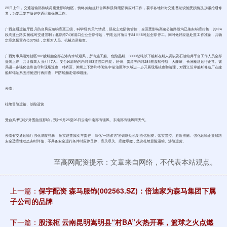
25日上午，交通运输部持续调度受影响地区，慎终如始抓好台风和强降雨防御应对工作，要求各地针对交通基础设施受损情况加紧抢通修
复，为复工复产做好交通运输保障工作。
广西交通运输厅提升防台风应急响应至三级，科学研判天气情况，强化主动防御管控，全区受影响高速公路路段均已落实响应措施，其中4
段高速公路实施临时交通管制；北部湾74家港口企业全部停运，平陆运河项目于24日16时起全部停工。同时做好应急处置工作准备，共确
定应急预置点位375处，定期对人员、机械点录核查。
广西海事局沿海辖区902艘船舶全部在港内水域避风，所有施工船、危险品船、3000总吨以下船舶在船人员以及石油钻井平台工作人员全部
撤离上岸，共计撤离人员4117人。受台风影响的内河193道渡口停渡，梧州、贵港等内河281艘渡船停航，大藤峡、长洲枢纽运行正常。该
局进一步强化值班值守和现场巡查，对桥区、闸坝上下游和待闸集中锚泊区等水域进一步开展现场核查和清理，对西江沿岸船舶修造厂在建
船舶锚泊系固措施进行再排查，严防船舶走锚和碰撞。
云南：
杜绝冒险运输、涉险运营
受台风“桦加沙”外围急流影响，预计9月25至26日云南中南部有强风、东南部有强风雨天气。
云南省交通运输厅强化调度指挥，压实巡查频次与责任，深化“一路多方”协调联动机制胜亿配资，落实管控、避险措施。强化运输企业线路
安全适应性动态实时评估，不具备安全运行条件时应停尽停、应关尽关、应撤尽撤，坚决杜绝冒险运输、涉险运营。
至高网配资提示：文章来自网络，不代表本站观点。
上一篇：
保宇配资 森马服饰(002563.SZ)：倍迪家为森马集团下属
子公司的品牌
下一篇：
股涨柜 云南昆明嵩明县“村BA”火热开幕，篮球之火点燃