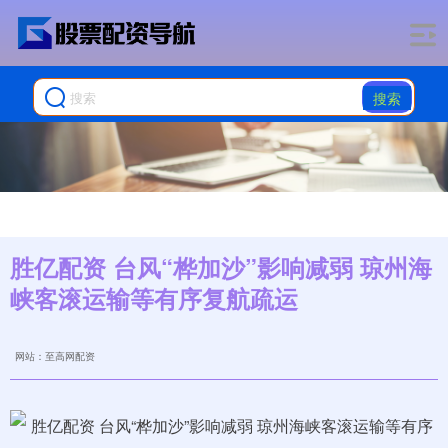
搜索
胜亿配资 台风“桦加沙”影响减弱 琼州海
峡客滚运输等有序复航疏运
网站：至高网配资