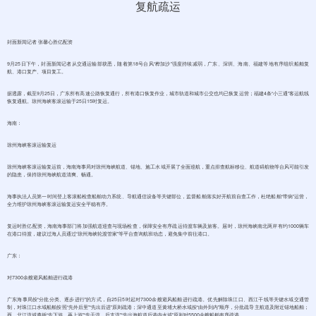
封面新闻记者 张馨心胜亿配资
9月25日下午，封面新闻记者从交通运输部获悉，随着第18号台风“桦加沙”强度持续减弱，广东、深圳、海南、福建等地有序组织船舶复
航、港口复产、项目复工。
据透露，截至9月25日，广东所有高速公路恢复通行，所有港口恢复作业，城市轨道和城市公交也均已恢复运营；福建4条“小三通”客运航线
恢复通航。琼州海峡客滚运输于25日15时复运。
海南：
琼州海峡客滚运输复运
琼州海峡客滚运输复运前，海南海事局对琼州海峡航道、锚地、施工水域开展了全面巡航，重点排查航标移位、航道碍航物等台风可能引发
的隐患，保持琼州海峡航道清爽、畅通。
海事执法人员第一时间登上客滚船检查船舶动力系统、导航通信设备等关键部位，监督船舶落实好开航前自查工作，杜绝船舶“带病”运营，
全力维护琼州海峡客滚运输复运安全平稳有序。
复运时胜亿配资，海南海事部门将加强航道巡查与现场检查，保障安全有序疏运待渡车辆及旅客。届时，琼州海峡南北两岸有约1000辆车
在港口待渡，建议过海人员通过“琼州海峡轮渡管家”等平台查询航班动态，避免集中前往港口。
广东：
对7300余艘避风船舶进行疏港
广东海事局按“分批分类、逐步进行”的方式，自25日5时起对7300余艘避风船舶进行疏港。优先解除珠江口、西江干线等关键水域交通管
制，对珠江口水域船舶按照“先外后里”“先出后进”原则疏港；深中通道至黄埔大桥水域按“由外到内”顺序，分批疏导主航道及附近锚地船舶；
西、北江流域遵循“先下游、再上游”“先干流、后支流”“先出海航道后港内水域”原则对5500余艘船舶有序疏港。