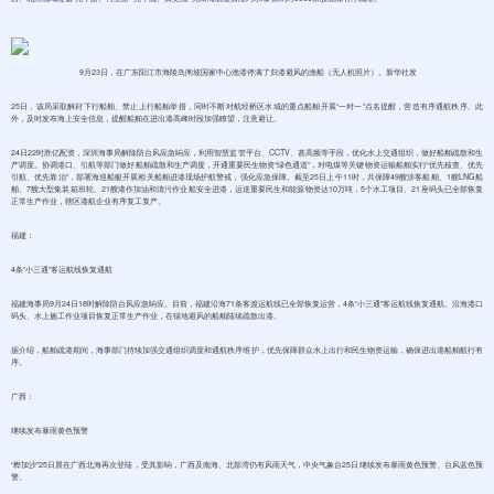
9月23日，在广东阳江市海陵岛闸坡国家中心渔港停满了归港避风的渔船（无人机照片）。新华社发
25日，该局采取解封下行船舶、禁止上行船舶举措，同时不断对航经桥区水域的重点船舶开展“一对一”点名提醒，营造有序通航秩序。此
外，及时发布海上安全信息，提醒船舶在进出港高峰时段加强瞭望，注意避让。
24日22时胜亿配资，深圳海事局解除防台风应急响应，利用智慧监管平台、CCTV、甚高频等手段，优化水上交通组织，做好船舶疏散和生
产调度。协调港口、引航等部门做好船舶疏散和生产调度，开通重要民生物资“绿色通道”，对电煤等关键物资运输船舶实行“优先核查、优先
引航、优先靠泊”，部署海巡船艇开展相关船舶进港现场护航警戒，强化应急保障。截至25日上午11时，共保障49艘涉客船舶、1艘LNG船
舶、7艘大型集装箱班轮、21艘港作加油和清污作业船安全进港，运送重要民生和能源物资达10万吨，5个水工项目、21座码头已全部恢复
正常生产作业，辖区港航企业有序复工复产。
福建：
4条“小三通”客运航线恢复通航
福建海事局9月24日18时解除防台风应急响应。目前，福建沿海71条客渡运航线已全部恢复运营，4条“小三通”客运航线恢复通航。沿海港口
码头、水上施工作业项目恢复正常生产作业，在锚地避风的船舶陆续疏散出港。
据介绍，船舶疏港期间，海事部门持续加强交通组织调度和通航秩序维护，优先保障群众水上出行和民生物资运输，确保进出港船舶航行有
序。
广西：
继续发布暴雨黄色预警
“桦加沙”25日晨在广西北海再次登陆，受其影响，广西及南海、北部湾仍有风雨天气，中央气象台25日继续发布暴雨黄色预警、台风蓝色预
警。