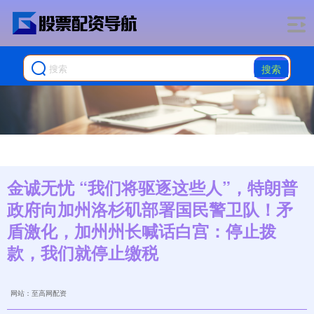
搜索
金诚无忧 “我们将驱逐这些人”，特朗普
政府向加州洛杉矶部署国民警卫队！矛
盾激化，加州州长喊话白宫：停止拨
款，我们就停止缴税
网站：至高网配资